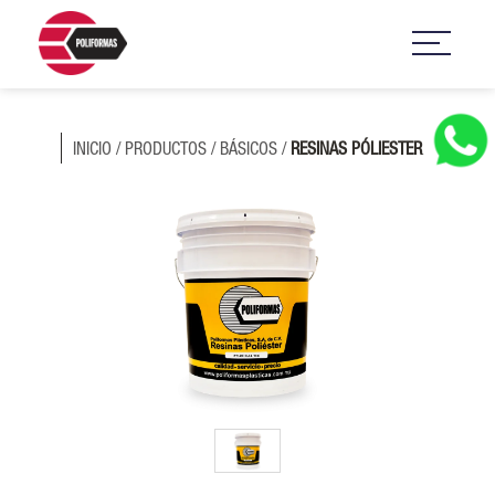
INICIO
/
PRODUCTOS
/
BÁSICOS
/
RESINAS PÓLIESTER