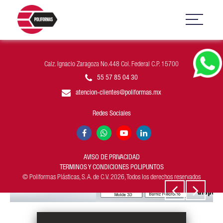
Calz. Ignacio Zaragoza No.448 Col. Federal C.P. 15700
55 57 85 04 30
atencion-clientes@poliformas.mx
Redes Sociales
AVISO DE PRIVACIDAD
TERMINOS Y CONDICIONES POLIPUNTOS
© Poliformas Plásticas, S. A. de C.V. 2026, Todos los derechos reservados