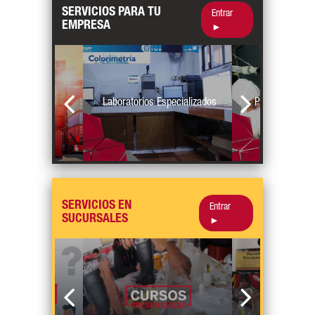
SERVICIOS PARA TU
Entrar
EMPRESA
►
za tu pedido
Laboratorios Especializados
Profesionales
SERVICIOS EN
Entrar
SUCURSALES
►